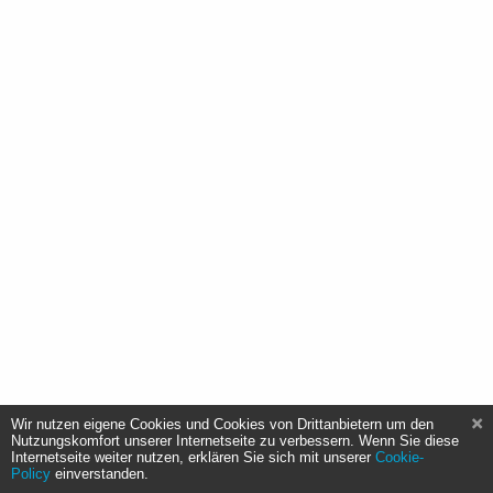
Wir nutzen eigene Cookies und Cookies von Drittanbietern um den
Nutzungskomfort unserer Internetseite zu verbessern. Wenn Sie diese
Internetseite weiter nutzen, erklären Sie sich mit unserer
Cookie-
Policy
einverstanden.