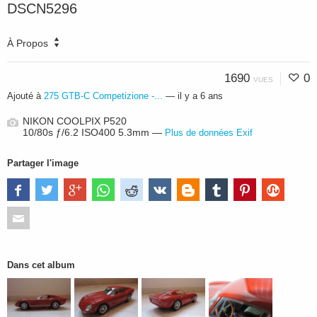
DSCN5296
À Propos
1690
0
VUES
Ajouté à
275 GTB-C Competizione -...
—
il y a 6 ans
NIKON COOLPIX P520
10/80s ƒ/6.2 ISO400 5.3mm —
Plus de données Exif
Partager l'image
Dans cet album