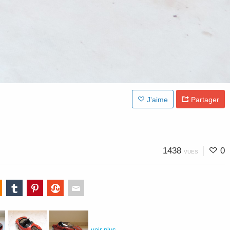
J'aime
Partager
1438
0
VUES
voir plus