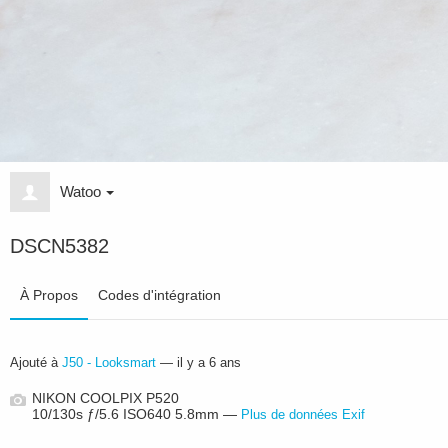
Watoo
DSCN5382
À Propos
Codes d'intégration
Ajouté à
J50 - Looksmart
—
il y a 6 ans
NIKON COOLPIX P520
10/130s ƒ/5.6 ISO640 5.8mm —
Plus de données Exif