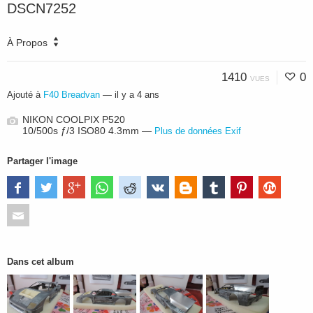
DSCN7252
À Propos
1410
0
VUES
Ajouté à
F40 Breadvan
—
il y a 4 ans
NIKON COOLPIX P520
10/500s ƒ/3 ISO80 4.3mm —
Plus de données Exif
Partager l'image
Dans cet album