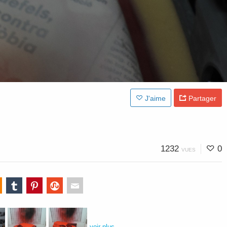
J'aime
Partager
1232
0
VUES
voir plus