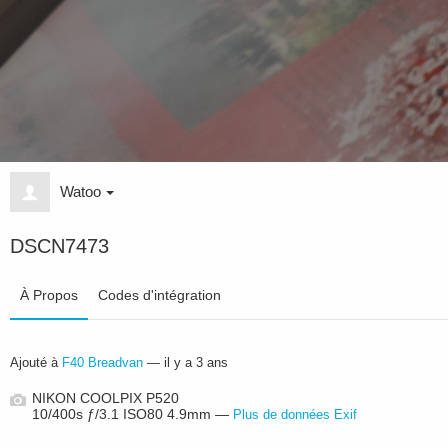
Watoo
DSCN7473
À Propos
Codes d'intégration
Ajouté à
F40 Breadvan
—
il y a 3 ans
NIKON COOLPIX P520
10/400s ƒ/3.1 ISO80 4.9mm —
Plus de données Exif