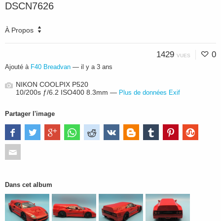
DSCN7626
À Propos
1429
0
VUES
Ajouté à
F40 Breadvan
—
il y a 3 ans
NIKON COOLPIX P520
10/200s ƒ/6.2 ISO400 8.3mm —
Plus de données Exif
Partager l'image
Dans cet album