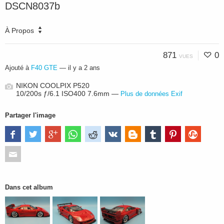
DSCN8037b
À Propos
871
0
VUES
Ajouté à
F40 GTE
—
il y a 2 ans
NIKON COOLPIX P520
10/200s ƒ/6.1 ISO400 7.6mm —
Plus de données Exif
Partager l'image
Dans cet album