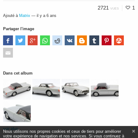
2721
1
VUES
Ajouté à
Matrix
—
il y a 6 ans
Partager l'image
Dans cet album
voir plus
Nous utilisons nos propres cookies et ceux de tiers pour améliorer
votre expérience de navigation et nos services. Si vous continuez à