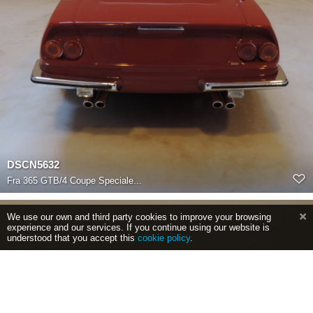
DSCN5632
Fra
365 GTB/4 Coupe Speciale...
We use our own and third party cookies to improve your browsing
experience and our services. If you continue using our website is
understood that you accept this
cookie policy
.